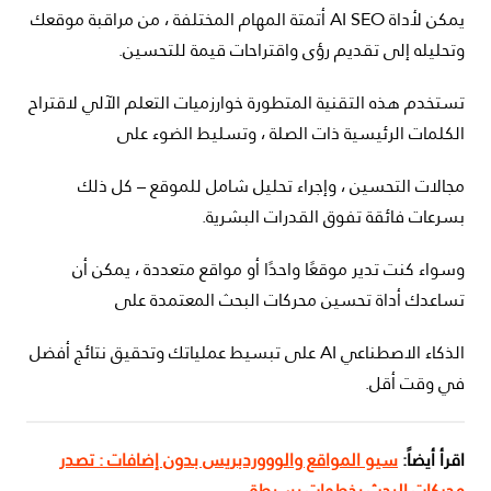
يمكن لأداة AI SEO أتمتة المهام المختلفة ، من مراقبة موقعك
وتحليله إلى تقديم رؤى واقتراحات قيمة للتحسين.
تستخدم هذه التقنية المتطورة خوارزميات التعلم الآلي لاقتراح
الكلمات الرئيسية ذات الصلة ، وتسليط الضوء على
مجالات التحسين ، وإجراء تحليل شامل للموقع – كل ذلك
بسرعات فائقة تفوق القدرات البشرية.
وسواء كنت تدير موقعًا واحدًا أو مواقع متعددة ، يمكن أن
تساعدك أداة تحسين محركات البحث المعتمدة على
الذكاء الاصطناعي AI على تبسيط عملياتك وتحقيق نتائج أفضل
في وقت أقل.
اقرأ أيضاً:
سيو المواقع والوووردبريس بدون إضافات : تصدر
محركات البحث بخطوات بسيطة