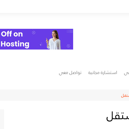
عي
استشارة مجانية
تواصل معي
فيسبوك
تقل
يوتيوب
ستقل
ت
انستغرام
خمسات