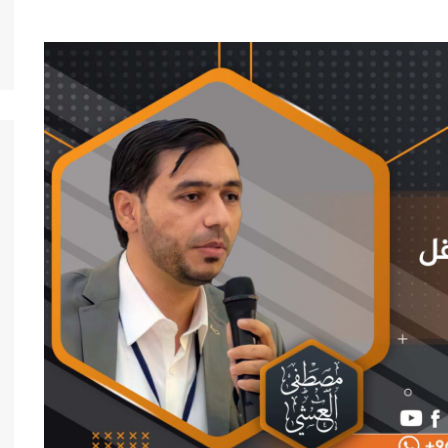
ة
مستقل