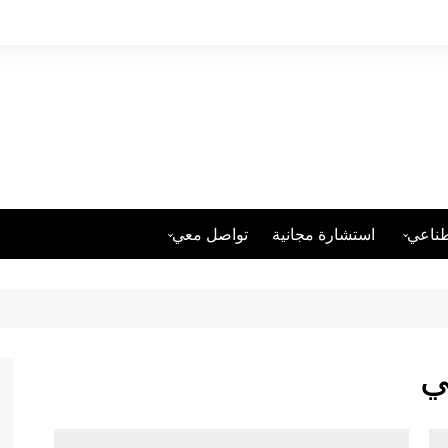
طناعي
استشارة مجانية
تواصل معي
فيسبوك
وى
يوتيوب
يوهات
انستغرام
ي
خمسات
ديمية
مستقل