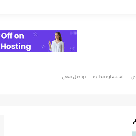
عي
استشارة مجانية
تواصل معي
فيسبوك
يوتيوب
ت
انستغرام
خمسات