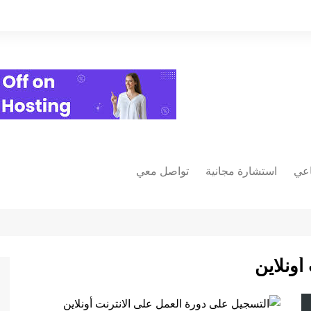
اعي
استشارة مجانية
تواصل معي
فيسبوك
يوتيوب
ات
انستغرام
أونلاين
خمسات
مية
مستقل