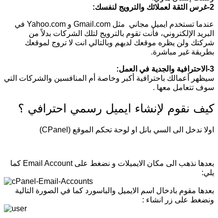
2-غرس الثقة لعملائك والترويج لنفسك:
عندما تستخدم ايميل مجاني مثل Gmail.com و Yahoo.com في
البريد الإلكتروني، فأنت تقوم بالترويج لتلك الشركات بدلاً من
شركتك ولن يظره موقعك لديهم وبالتالي انت لا تروج لموقعك
بطريقة غير مباشرة.
3-الاحترافية والجدية في العمل:
سيظهر أعمالك باحترافية أكبر وخاصة أم المنافسين والشركات التي
سوف تتعامل معها .
كيف نقوم لإنشاء ايميل رسمي احترافي ؟
اولا ندخل الى السي بانل او لوحة تحكم الموقع (CPanel)
بعدها نذهب الى مكان الايميلات و نضغط على Email Account كما
يلي:
بعدها مقوم بادخال اسم الايميل والباسورد كما في الصورة التالية
ونضغط على زر انشاء :