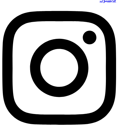
فايسبوك