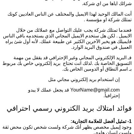
شرائك اياها من اي شركة.
أنت المالك الوحيد لهذا الايميل والمختلف عن الناس العاديين كونك
تمتلك شركة او مؤسسة .
فعندما تمتلك شركة يجب عليك التواصل مع عملائك من خلال
الايميل . لكن هل ستخدم الايميل المجاني الذي يستخدمه باقي الناس
فايميلك هو يخبر الآخرين الكثير عن طبيعة عملك. لأنه أول شئ يراه
العميل في صندوق البريد الوارد.
فـ البريد الإلكتروني المجاني وغير الإحترافي قد يققل من مهمة
التسويق الخاصة بك .لذلك انت تحتاج بريد إلكتروني خاص بك مربوط
بـ اسم النطاق أو الدومين الخاص بك.
إن استخدام بريد إلكتروني مجاني مثل
YourName@gmail.com قد يجعل عملك لا يبدو
إحترافياً.
فوائد امتلاك بريد الكتروني رسمي احترافي
1- تمثيل أفضل للعلامة التجارية:
وجود إيميل مخصص يظهر أنك شركة ولست شخص تكون محض ثقة
ولست إنسان هاوي.