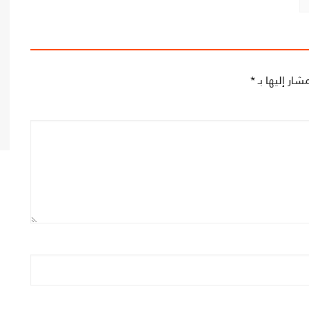
شار إليها بـ
*