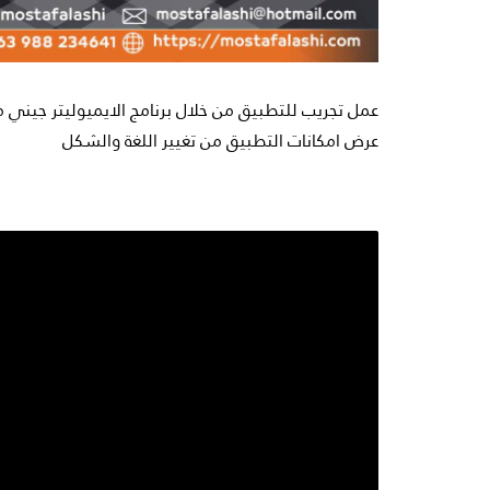
عمل تجريب للتطبيق من خلال برنامج الايميوليتر جيني موشين on
عرض امكانات التطبيق من تغيير اللغة والشكل