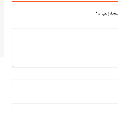
شار إليها بـ
*