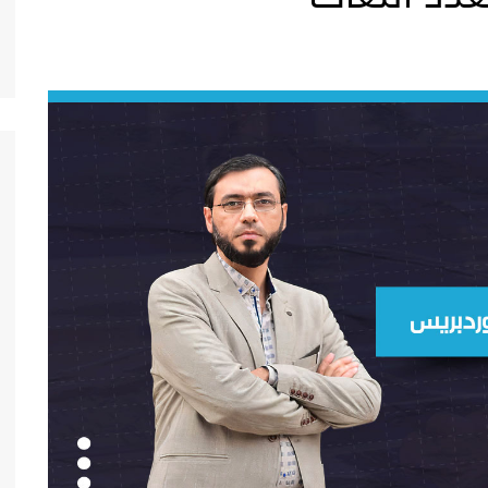
ة
مستقل