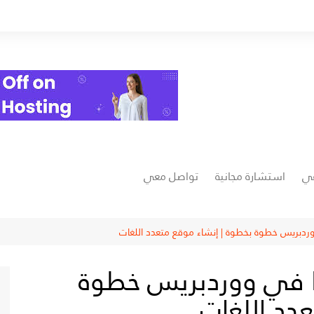
عي
استشارة مجانية
تواصل معي
فيسبوك
يوتيوب
شرح إعدادات Polylang في ووردبريس خطوة
ت
انستغرام
دد اللغات
خمسات