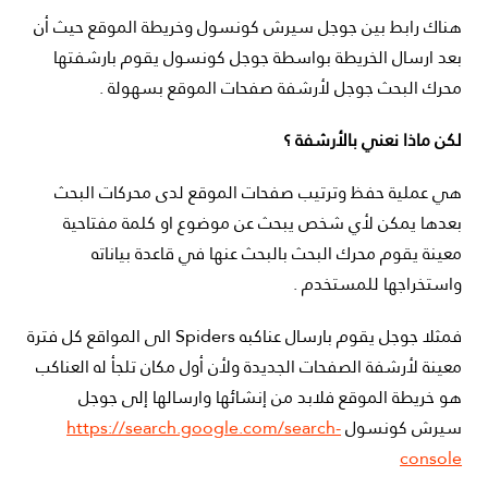
هناك رابط بين جوجل سيرش كونسول وخريطة الموقع حيث أن
بعد ارسال الخريطة بواسطة جوجل كونسول يقوم بارشفتها
محرك البحث جوجل لأرشفة صفحات الموقع بسهولة .
لكن ماذا نعني بالأرشفة ؟
هي عملية حفظ وترتيب صفحات الموقع لدى محركات البحث
بعدها يمكن لأي شخص يبحث عن موضوع او كلمة مفتاحية
معينة يقوم محرك البحث بالبحث عنها في قاعدة بياناته
واستخراجها للمستخدم .
فمثلا جوجل يقوم بارسال عناكبه Spiders الى المواقع كل فترة
معينة لأرشفة الصفحات الجديدة ولأن أول مكان تلجأ له العناكب
هو خريطة الموقع فلابد من إنشائها وارسالها إلى جوجل
سيرش كونسول
https://search.google.com/search-
console