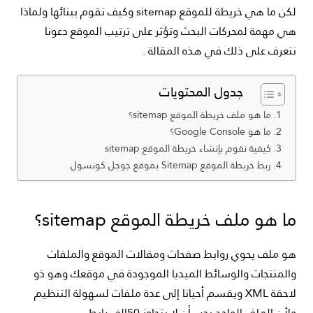
لكن ما هي خريطة للموقع sitemap وكيف نقوم ببنائها ولماذا
هي مهمة لمحركات البحث وتؤثر على ترتيب الموقع دعونا
نتعرف على ذلك في هذه المقالة .
جدول المحتويات
ما هو ملف خريطة الموقع sitemap؟
ما هو Google Console؟
كيفية نقوم بإنشاء خريطة الموقع sitemap
ربط خريطة الموقع Sitemap بموقع جوجل كونسول
ما هو ملف خريطة الموقع sitemap؟
هو ملف يحوي روابط صفحات ومقالات الموقع والملفات
والمنتجات والوسائط الميديا الموجودة في موقعك وهو ذو
لاحقة XML ويقسم أحيانا إلى عدة ملفات لسهولة التنظيم
ولأن الملف الواحد يجب أن لا يتجاوز 50الف رابط.