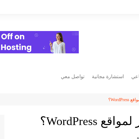
اعي
استشارة مجانية
تواصل معي
فيسبوك
يوتيوب
ات
انستغرام
خمسات
مية
مستقل
ع