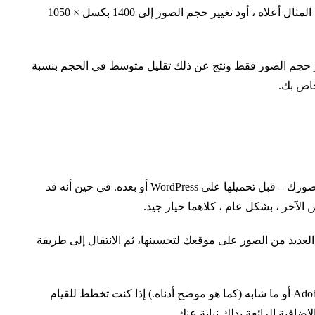
يمكنك القيام بذلك عن طريق قياس عرض موقعك. في المثال أعلاه ، أود تغيير حجم الصور إلى 1400 بكسل × 1050
 حجم الصور فقط ونتج عن ذلك تقليل متوسط ​​في الحجم بنسبة
هناك مدرستان فكريتان فيما يتعلق بمتى يجب تحسين صورك – قبل تحميلها على WordPress أو بعده. في حين أنه قد
آخر ، بشكل عام ، كلاهما خيار جيد.
العديد من الصور على موقعك لتحسينها، ثم الانتقال إلى طريقة
لتحسين الصور قبل تحميلها ، ستحتاج إلى Adobe Photoshop أو ما شابه (كما هو موضح أدناه.) إذا كنت تخطط للقيام
ضافية الرائعة بذلك نيابة عنك.