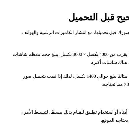
 قبل التحميل
ورك قبل تحميلها. مع انتشار الكاميرات الرقمية والهواتف
: يأخذ iPhone 11 صورة بدقة 12 ميجابكسل ، أي ما يقرب من 4000 بكسل × 3000 بكسل. يبلغ حجم معظم شاشات
تستخدم أفضل الممارسات لتصميم مواقع الويب عرضًا مثاليًا يبلغ حوالي 1400 بكسل. لذلك إذا قمت بتحميل صور
بذلك كما هو موضح أدناه أو استخدام تطبيق للقيام بذلك مسبقًا. لتبسيط الأمر ،
 يحتاجه الموقع.