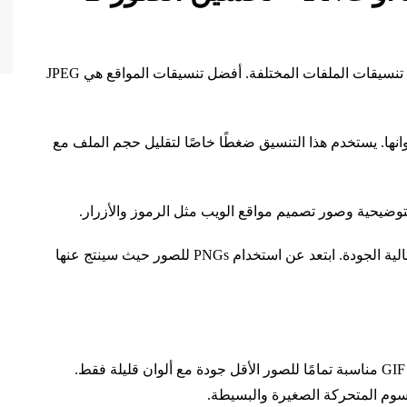
تسمح لك تطبيقات الرسوم بحفظ الصور في العديد من تنسيقات الملفات المختلفة. أفضل تنسيقات المواقع هي JPEG
ع عدد ألوانها. يستخدم هذا التنسيق ضغطًا خاصًا لتقليل حجم الملف مع
يستخدم تقنية ضغط بدون فقدان للحفاظ على صورة عالية الجودة. ابتعد عن استخدام PNGs للصور حيث سينتج عنها
الشكل الآخر الذي ستراه مستخدمًا كثيرًا هو GIF. صور GIF مناسبة تمامًا للصور الأقل جودة مع ألوان قليلة فقط.