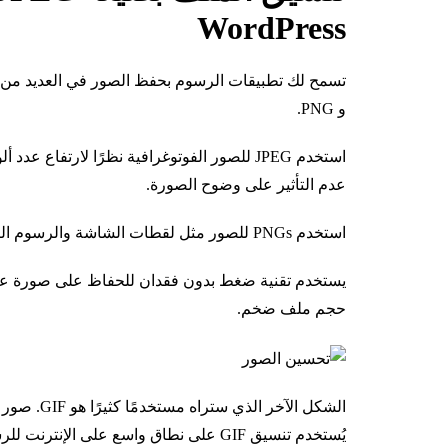
WordPress
و PNG.
استخدم JPEG للصور الفوتوغرافية نظرًا لارتفا
عدم التأثير على وضوح الصورة.
استخدم PNGs للصور مثل لقطات الشاشة والرسوم التوضيحية وصور تصميم مواقع الويب مثل الرموز والأزرار.
حجم ملف ضخم.
يُستخدم تنسيق GIF على نطاق واسع على الإنترنت للرسوم المتحركة الصغيرة والبسيطة.