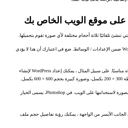
على موقع الويب الخاص بك
يمكنك العثور على هذه الميزة في منطقة إدارة WordPress ضمن الإعدادات / الوسائط. ضع في اعتبارك أن هذا لا يؤدي
يمكنك ضبط أحجام الصور المصغرة على النحو الذي تراه مناسبًا. على سبيل المثال ، يمكنك إعداد WordPress لإنشاء
تسمح لك معظم تطبيقات تحرير الرسوم بضبط جودة الصورة لاستخدامها على الويب. في Photoshop، يسمى الخيار
ته. في أسفل الجانب الأيسر من الواجهة ، يمكنك رؤية تفاصيل حجم ملف